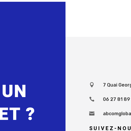
S
 UN

7 Quai Geor

06 27 81 89
ET ?

abcomgloba
SUIVEZ-NOU