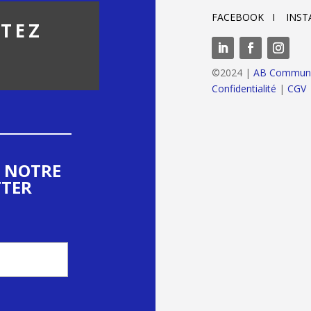
FACEBOOK I INST
TEZ
©2024 |
AB Communic
Confidentialité
|
CGV
A NOTRE
TER