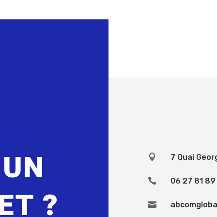
S
 UN

7 Quai Geor

06 27 81 89
ET ?

abcomgloba