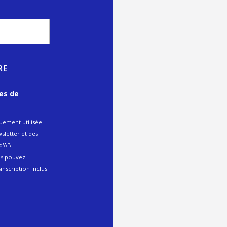
ues de
quement utilisée
sletter et des
 d'AB
us pouvez
sinscription inclus