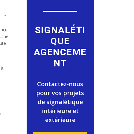
 le
SIGNALÉTI
onçu
ouche
QUE
ute
AGENCEME
NT
 à
Contactez-nous
pour vos projets
de signalétique
e
intérieure et
n
extérieure